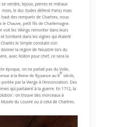
t se vendre, bijoux, pierres et métaux
1 mois, le duc Eudes défend Paris) mais
 le haut des remparts de Chartres, nous
 le Chauve, petit fils de Charlemagne.
n voit les Vikings remonter dans leurs
s et tombent dans les vignes qui étaient
i Charles le Simple constate son
ui donner la région de Neustrie lors du
re, avec Rollon pour chef, ce sera la
tte époque, on ne parlait pas du Voile,
e
tenue à la Reine de Byzance au 8
siècle,
e portée par la Vierge à l’Annonciation. Des
mes qui partaient à la guerre. En 1712, la
volution : on trouve des morceaux à
u Musée du Louvre ou à celui de Chartres.