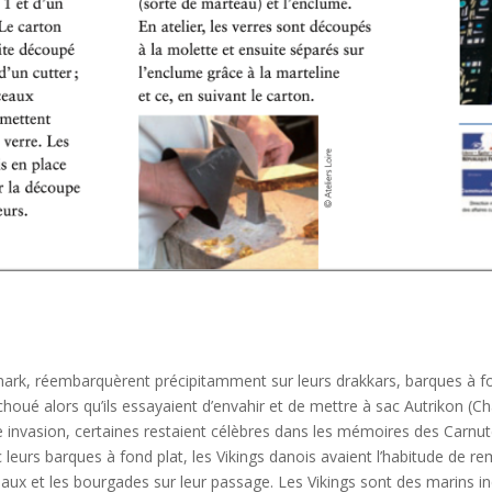
rk, réembarquèrent précipitamment sur leurs drakkars, barques à fon
choué alors qu’ils essayaient d’envahir et de mettre à sac Autrikon (Cha
re invasion, certaines restaient célèbres dans les mémoires des Carnut
 leurs barques à fond plat, les Vikings danois avaient l’habitude de re
teaux et les bourgades sur leur passage. Les Vikings sont des marins i