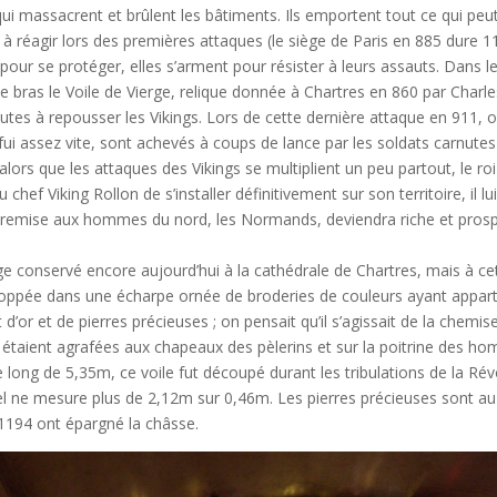
ui massacrent et brûlent les bâtiments. Ils emportent tout ce qui peu
à réagir lors des premières attaques (le siège de Paris en 885 dure 1
ts pour se protéger, elles s’arment pour résister à leurs assauts. Dans
bras le Voile de Vierge, relique donnée à Chartres en 860 par Charles
nutes à repousser les Vikings. Lors de cette dernière attaque en 911, o
 fui assez vite, sont achevés à coups de lance par les soldats carnute
alors que les attaques des Vikings se multiplient un peu partout, le ro
 chef Viking Rollon de s’installer définitivement sur son territoire, il l
on remise aux hommes du nord, les Normands, deviendra riche et prospè
rge conservé encore aujourd’hui à la cathédrale de Chartres, mais à ce
eloppée dans une écharpe ornée de broderies de couleurs ayant appar
d’or et de pierres précieuses ; on pensait qu’il s’agissait de la chemis
taient agrafées aux chapeaux des pèlerins et sur la poitrine des hom
e long de 5,35m, ce voile fut découpé durant les tribulations de la Ré
uel ne mesure plus de 2,12m sur 0,46m. Les pierres précieuses sont a
 1194 ont épargné la châsse.