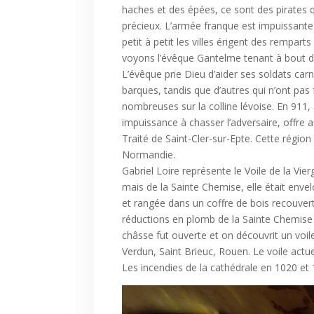
haches et des épées, ce sont des pirates q
précieux. L’armée franque est impuissante 
petit à petit les villes érigent des rempar
voyons l’évêque Gantelme tenant à bout de 
L’évêque prie Dieu d’aider ses soldats car
barques, tandis que d’autres qui n’ont pas
nombreuses sur la colline lévoise. En 911, 
impuissance à chasser l’adversaire, offre au
Traité de Saint-Cler-sur-Epte. Cette régi
Normandie.
Gabriel Loire représente le Voile de la Vie
mais de la Sainte Chemise, elle était env
et rangée dans un coffre de bois recouvert 
réductions en plomb de la Sainte Chemise é
châsse fut ouverte et on découvrit un voil
Verdun, Saint Brieuc, Rouen. Le voile act
Les incendies de la cathédrale en 1020 et